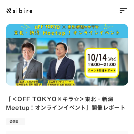
sort
「＜OFF TOKYO×キラ☆＞東北・新潟
Meetup！オンラインイベント」開催レポート
公開日：