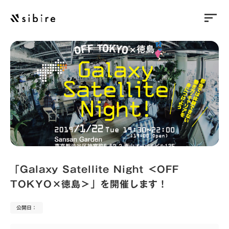
sort
「Galaxy Satellite Night ＜OFF
TOKYO×徳島＞」を開催します！
公開日：