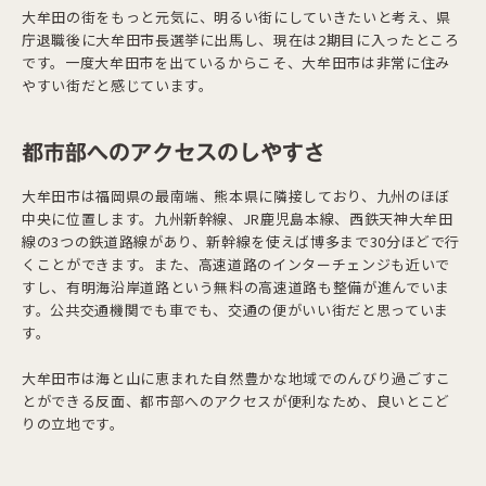
大牟田の街をもっと元気に、明るい街にしていきたいと考え、県
庁退職後に大牟田市長選挙に出馬し、現在は2期目に入ったところ
です。一度大牟田市を出ているからこそ、大牟田市は非常に住み
やすい街だと感じています。
都市部へのアクセスのしやすさ
大牟田市は福岡県の最南端、熊本県に隣接しており、九州のほぼ
中央に位置します。九州新幹線、JR鹿児島本線、西鉄天神大牟田
線の3つの鉄道路線があり、新幹線を使えば博多まで30分ほどで行
くことができます。また、高速道路のインターチェンジも近いで
すし、有明海沿岸道路という無料の高速道路も整備が進んでいま
す。公共交通機関でも車でも、交通の便がいい街だと思っていま
す。
大牟田市は海と山に恵まれた自然豊かな地域でのんびり過ごすこ
とができる反面、都市部へのアクセスが便利なため、良いとこど
りの立地です。